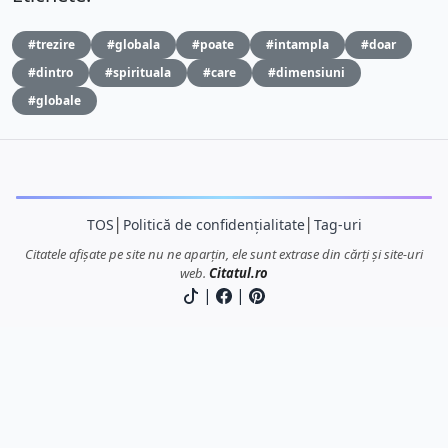
#trezire
#globala
#poate
#intampla
#doar
#dintro
#spirituala
#care
#dimensiuni
#globale
TOS
│
Politică de confidențialitate
│
Tag-uri
Citatele afișate pe site nu ne aparțin, ele sunt extrase din cărți și site-uri
web.
Citatul.ro
|
|