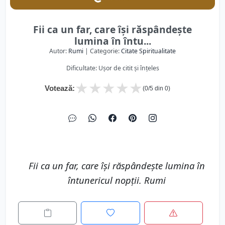
Fii ca un far, care își răspândește
lumina în întu...
Autor:
Rumi
| Categorie:
Citate Spiritualitate
Dificultate: Ușor de citit și înțeles
★
★
★
★
★
Votează:
(
0
/5 din
0
)
Fii ca un far, care își răspândește lumina în
întunericul nopții. Rumi