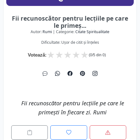
Fii recunoscător pentru lecțiile pe care
le primeș...
Autor:
Rumi
| Categorie:
Citate Spiritualitate
Dificultate: Ușor de citit și înțeles
★
★
★
★
★
Votează:
(
0
/5 din
0
)
Fii recunoscător pentru lecțiile pe care le
primești în fiecare zi. Rumi