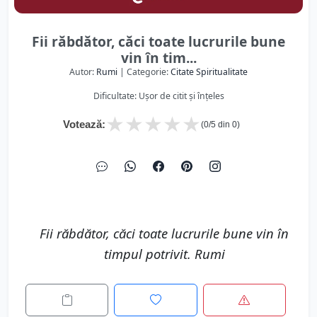
Fii răbdător, căci toate lucrurile bune
vin în tim...
Autor:
Rumi
| Categorie:
Citate Spiritualitate
Dificultate: Ușor de citit și înțeles
★
★
★
★
★
Votează:
(
0
/5 din
0
)
Fii răbdător, căci toate lucrurile bune vin în
timpul potrivit. Rumi