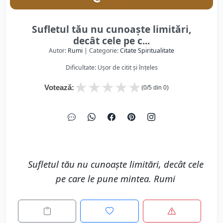
Sufletul tău nu cunoaște limitări,
decât cele pe c...
Autor:
Rumi
| Categorie:
Citate Spiritualitate
Dificultate: Ușor de citit și înțeles
★
★
★
★
★
Votează:
(
0
/5 din
0
)
Sufletul tău nu cunoaște limitări, decât cele
pe care le pune mintea. Rumi