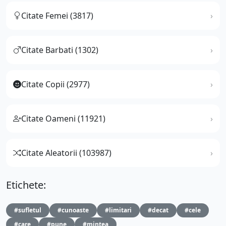
Citate Femei (3817)
Citate Barbati (1302)
Citate Copii (2977)
Citate Oameni (11921)
Citate Aleatorii (103987)
Etichete:
#sufletul
#cunoaste
#limitari
#decat
#cele
#care
#pune
#mintea