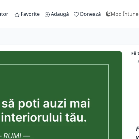
tori
Favorite
Adaugă
Donează
Mod Întune
Fii
F
v