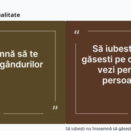
ualitate
Să iubești nu înseamnă să găsești