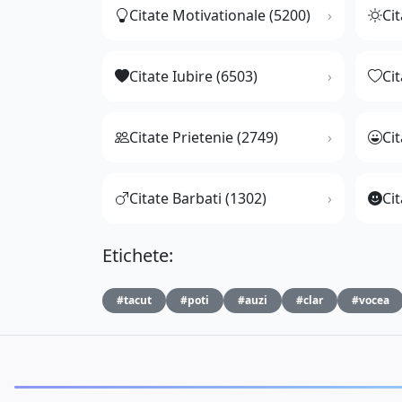
Citate Motivationale (5200)
Cit
Citate Iubire (6503)
Ci
Citate Prietenie (2749)
Ci
Citate Barbati (1302)
Cit
Etichete:
#tacut
#poti
#auzi
#clar
#vocea