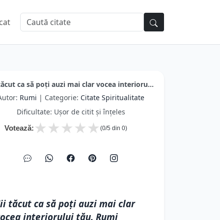
cat
 tăcut ca să poți auzi mai clar vocea interioru...
Autor:
Rumi
| Categorie:
Citate Spiritualitate
Dificultate: Ușor de citit și înțeles
★
★
★
★
★
Votează:
(
0
/5 din
0
)
ii tăcut ca să poți auzi mai clar
ocea interiorului tău. Rumi