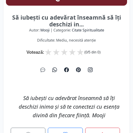
Să iubești cu adevărat înseamnă să îți
deschizi in...
Autor:
Mooji
| Categorie:
Citate Spiritualitate
Dificultate: Mediu, necesită atenție
★
★
★
★
★
Votează:
(
0
/5 din
0
)
Să iubești cu adevărat înseamnă să îți
deschizi inima și să te conectezi cu esența
divină din fiecare ființă. Mooji