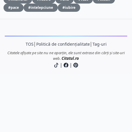
#pace
#intelepciune
#iubire
TOS
│
Politică de confidențialitate
│
Tag-uri
Citatele afișate pe site nu ne aparțin, ele sunt extrase din cărți și site-uri
web.
Citatul.ro
|
|