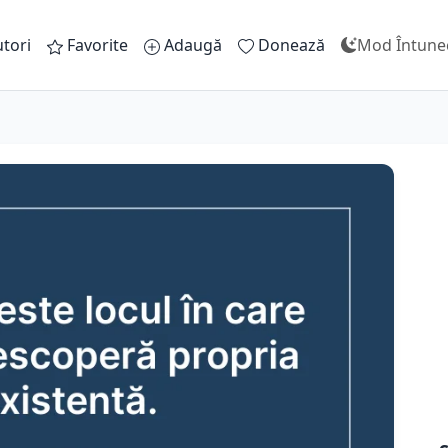
tori
Favorite
Adaugă
Donează
Mod Întune