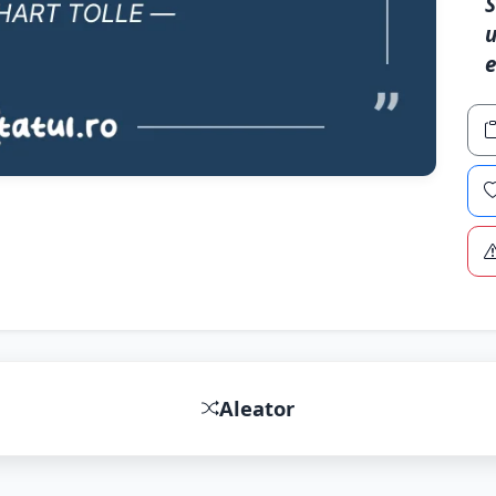
S
u
e
Aleator