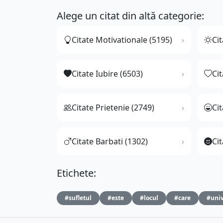
Alege un citat din altă categorie:
Citate Motivationale (5195)
Cit
Citate Iubire (6503)
Ci
Citate Prietenie (2749)
Ci
Citate Barbati (1302)
Cit
Etichete:
#sufletul
#este
#locul
#care
#univ