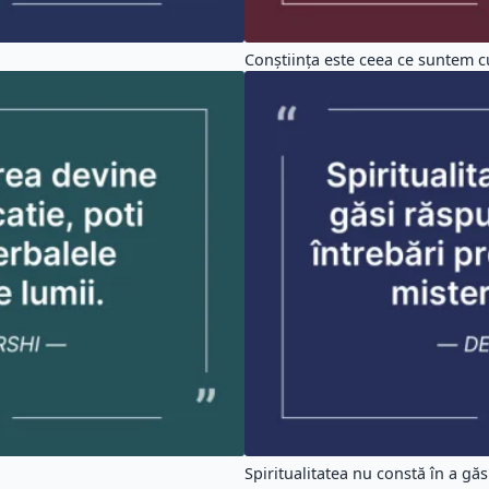
Conștiința este ceea ce suntem cu
Spiritualitatea nu constă în a găsi