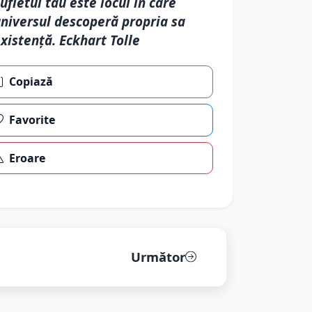
ufletul tău este locul în care
niversul descoperă propria sa
xistență. Eckhart Tolle
Copiază
Favorite
Eroare
Următor