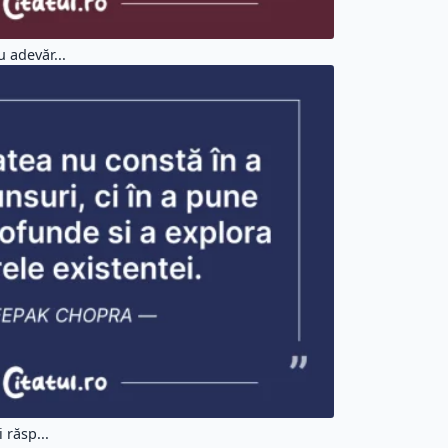
 adevăr...
 răsp...