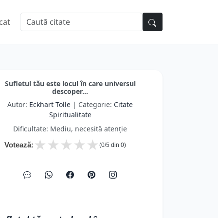
cat
Sufletul tău este locul în care universul
descoper...
Autor:
Eckhart Tolle
| Categorie:
Citate
Spiritualitate
Dificultate: Mediu, necesită atenție
★
★
★
★
★
Votează:
(
0
/5 din
0
)