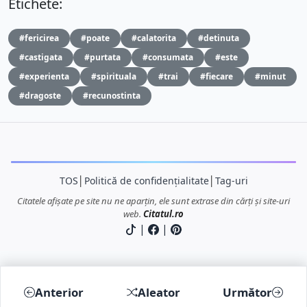
Etichete:
#fericirea
#poate
#calatorita
#detinuta
#castigata
#purtata
#consumata
#este
#experienta
#spirituala
#trai
#fiecare
#minut
#dragoste
#recunostinta
TOS
│
Politică de confidențialitate
│
Tag-uri
Citatele afișate pe site nu ne aparțin, ele sunt extrase din cărți și site-uri
web.
Citatul.ro
|
|
Anterior
Aleator
Următor