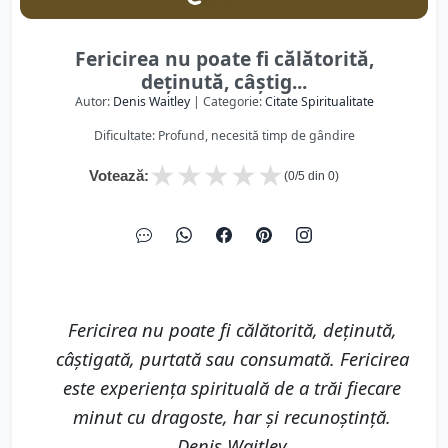
Fericirea nu poate fi călătorită,
deținută, câștig...
Autor:
Denis Waitley
| Categorie:
Citate Spiritualitate
Dificultate: Profund, necesită timp de gândire
★
★
★
★
★
Votează:
(
0
/5 din
0
)
Fericirea nu poate fi călătorită, deținută,
câștigată, purtată sau consumată. Fericirea
este experiența spirituală de a trăi fiecare
minut cu dragoste, har și recunoștință.
Denis Waitley