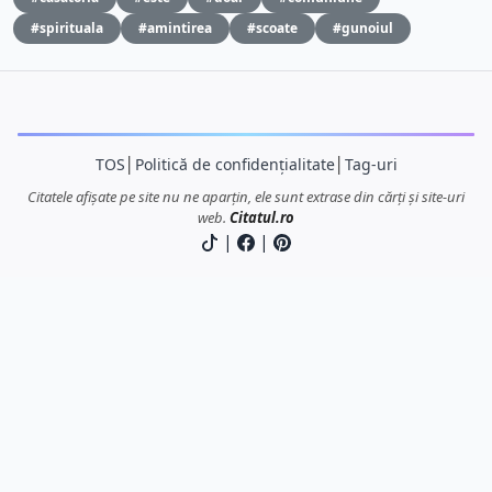
#spirituala
#amintirea
#scoate
#gunoiul
TOS
│
Politică de confidențialitate
│
Tag-uri
Citatele afișate pe site nu ne aparțin, ele sunt extrase din cărți și site-uri
web.
Citatul.ro
|
|