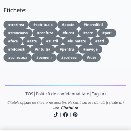
Etichete:
#trezirea
#spirituala
#poate
#incredibil
#stancoasa
#confuza
#lucru
#care
#poti
#face
#este
#sustii
#bunatate
#sati
#folosesti
#intuitia
#pentru
#naviga
#conectezi
#oameni
#aceleasi
#idei
TOS
│
Politică de confidențialitate
│
Tag-uri
Citatele afișate pe site nu ne aparțin, ele sunt extrase din cărți și site-uri
web.
Citatul.ro
|
|