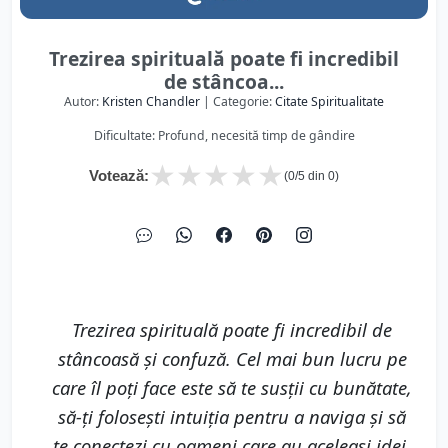
Trezirea spirituală poate fi incredibil
de stâncoa...
Autor:
Kristen Chandler
| Categorie:
Citate Spiritualitate
Dificultate: Profund, necesită timp de gândire
★
★
★
★
★
Votează:
(
0
/5 din
0
)
Trezirea spirituală poate fi incredibil de
stâncoasă și confuză. Cel mai bun lucru pe
care îl poți face este să te susții cu bunătate,
să-ți folosești intuiția pentru a naviga și să
te conectezi cu oameni care au aceleași idei.