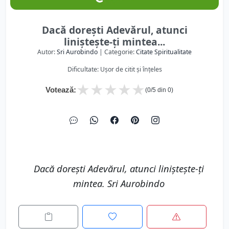
Dacă dorești Adevărul, atunci
liniștește-ți mintea...
Autor:
Sri Aurobindo
| Categorie:
Citate Spiritualitate
Dificultate: Ușor de citit și înțeles
★
★
★
★
★
Votează:
(
0
/5 din
0
)
Dacă dorești Adevărul, atunci liniștește-ți
mintea. Sri Aurobindo