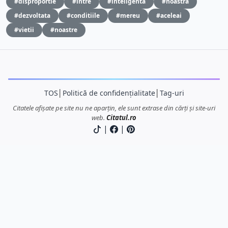
#disproportie
#intre
#inteligenta
#noastra
#dezvoltata
#conditiile
#mereu
#aceleai
#vietii
#noastre
TOS
│
Politică de confidențialitate
│
Tag-uri
Citatele afișate pe site nu ne aparțin, ele sunt extrase din cărți și site-uri
web.
Citatul.ro
|
|