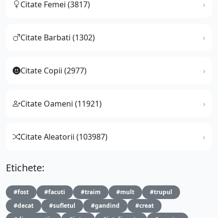
Citate Femei (3817)
Citate Barbati (1302)
Citate Copii (2977)
Citate Oameni (11921)
Citate Aleatorii (103987)
Etichete:
#fost
#facuti
#traim
#mult
#trupul
#decat
#sufletul
#gandind
#creat