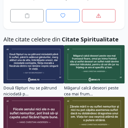
Alte citate celebre din
Citate Spiritualitate
Două făpturi nu se pătrund
Măgarul calcă deseori peste
niciodată p...
cea mai frum...