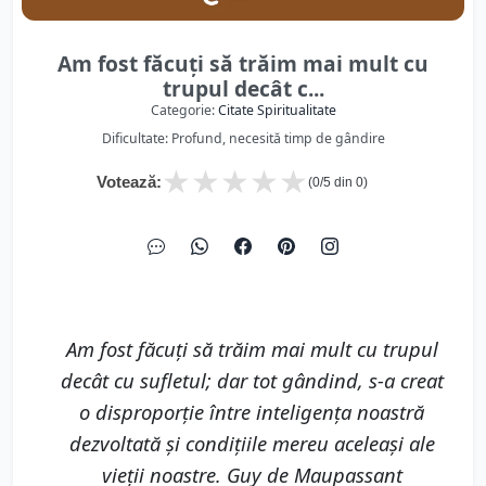
Am fost făcuţi să trăim mai mult cu
trupul decât c...
Categorie:
Citate Spiritualitate
Dificultate: Profund, necesită timp de gândire
★
★
★
★
★
Votează:
(
0
/5 din
0
)
Am fost făcuţi să trăim mai mult cu trupul
decât cu sufletul; dar tot gândind, s-a creat
o disproporţie între inteligenţa noastră
dezvoltată şi condiţiile mereu aceleaşi ale
vieţii noastre. Guy de Maupassant