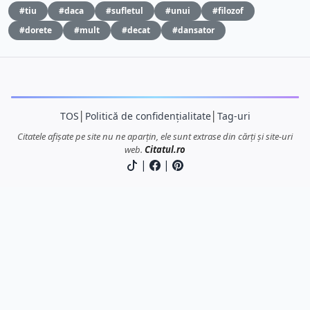
#tiu
#daca
#sufletul
#unui
#filozof
#dorete
#mult
#decat
#dansator
TOS
│
Politică de confidențialitate
│
Tag-uri
Citatele afișate pe site nu ne aparțin, ele sunt extrase din cărți și site-uri
web.
Citatul.ro
|
|