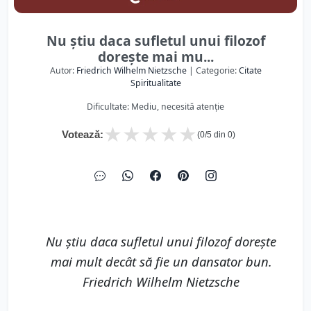
Nu ştiu daca sufletul unui filozof
doreşte mai mu...
Autor:
Friedrich Wilhelm Nietzsche
| Categorie:
Citate
Spiritualitate
Dificultate: Mediu, necesită atenție
★
★
★
★
★
Votează:
(
0
/5 din
0
)
Nu ştiu daca sufletul unui filozof doreşte
mai mult decât să fie un dansator bun.
Friedrich Wilhelm Nietzsche