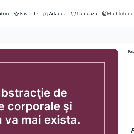
tori
Favorite
Adaugă
Donează
Mod Întune
Fac
F