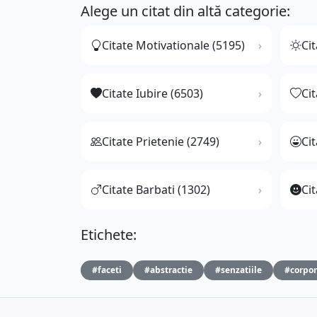
Alege un citat din altă categorie:
Citate Motivationale (5195)
Cit
Citate Iubire (6503)
Ci
Citate Prietenie (2749)
Ci
Citate Barbati (1302)
Cit
Etichete:
#faceti
#abstractie
#senzatiile
#corpor