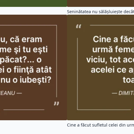
Seninătatea nu sălăşluieşte decât 
Cine a făcut sufletul celei din urm