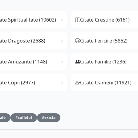
ate Spiritualitate (10602)
Citate Crestine (6161)
tate Dragoste (2688)
Citate Fericire (5862)
tate Amuzante (1148)
Citate Familie (1236)
ate Copii (2977)
Citate Oameni (11921)
ale
#sufletul
#exista