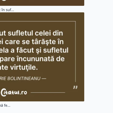
în suf...
ă fe...