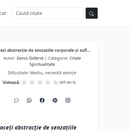
cat
eţi abstracţie de senzaţiile corporale şi sufl...
Autor:
Denis Diderot
| Categorie:
Citate
Spiritualitate
Dificultate: Mediu, necesită atenție
★
★
★
★
★
Votează:
(
0
/5 din
0
)
aceţi abstracţie de senzaţiile