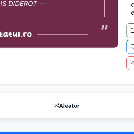
c
e
Aleator