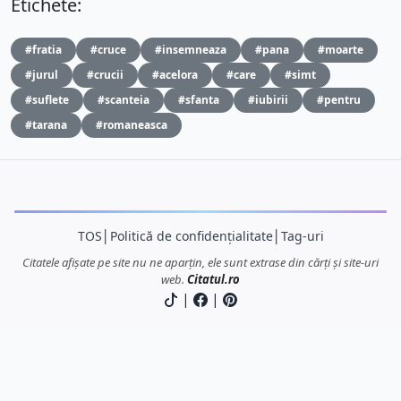
Etichete:
#fratia
#cruce
#insemneaza
#pana
#moarte
#jurul
#crucii
#acelora
#care
#simt
#suflete
#scanteia
#sfanta
#iubirii
#pentru
#tarana
#romaneasca
TOS
│
Politică de confidențialitate
│
Tag-uri
Citatele afișate pe site nu ne aparțin, ele sunt extrase din cărți și site-uri
web.
Citatul.ro
|
|