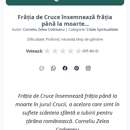
Frăţia de Cruce însemnează frăţia
până la moarte...
Autor:
Corneliu Zelea Codreanu
| Categorie:
Citate Spiritualitate
Dificultate: Profund, necesită timp de gândire
★
★
★
★
★
Votează:
(
0
/5 din
0
)
Frăţia de Cruce însemnează frăţia până la
moarte în jurul Crucii, a acelora care simt în
suflete scânteia sfântă a iubirii pentru
ţărâna românească. Corneliu Zelea
Codreanu