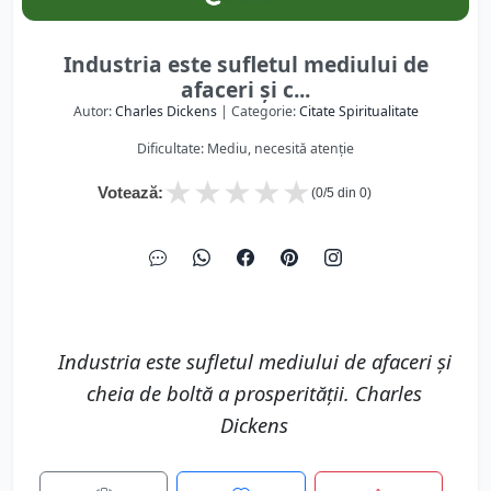
Industria este sufletul mediului de
afaceri şi c...
Autor:
Charles Dickens
| Categorie:
Citate Spiritualitate
Dificultate: Mediu, necesită atenție
★
★
★
★
★
Votează:
(
0
/5 din
0
)
Industria este sufletul mediului de afaceri şi
cheia de boltă a prosperităţii. Charles
Dickens