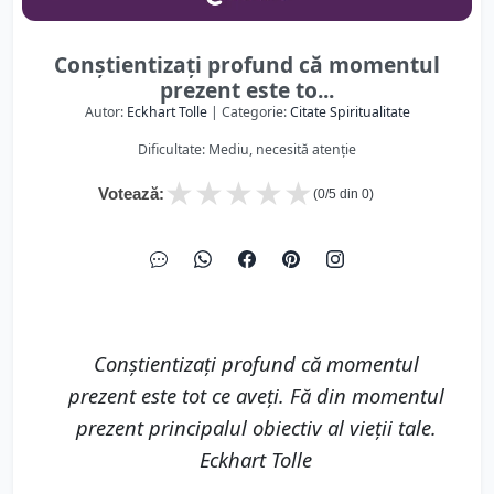
Conștientizați profund că momentul
prezent este to...
Autor:
Eckhart Tolle
| Categorie:
Citate Spiritualitate
Dificultate: Mediu, necesită atenție
★
★
★
★
★
Votează:
(
0
/5 din
0
)
Conștientizați profund că momentul
prezent este tot ce aveți. Fă din momentul
prezent principalul obiectiv al vieții tale.
Eckhart Tolle