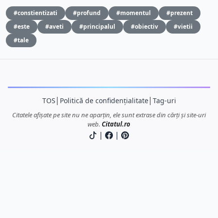
#constientizati
#profund
#momentul
#prezent
#este
#aveti
#principalul
#obiectiv
#vietii
#tale
TOS
│
Politică de confidențialitate
│
Tag-uri
Citatele afișate pe site nu ne aparțin, ele sunt extrase din cărți și site-uri
web.
Citatul.ro
|
|