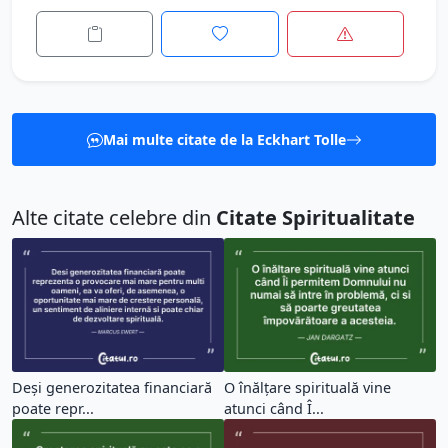
Mai multe citate de la Eckhart Tolle
Alte citate celebre din
Citate Spiritualitate
Deși generozitatea financiară
O înălțare spirituală vine
poate repr...
atunci când Î...