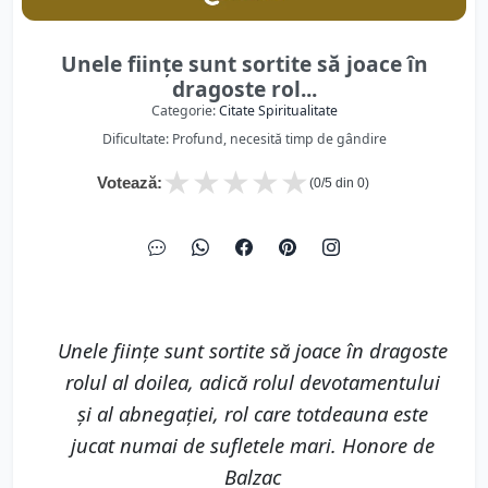
Unele fiinţe sunt sortite să joace în
dragoste rol...
Categorie:
Citate Spiritualitate
Dificultate: Profund, necesită timp de gândire
★
★
★
★
★
Votează:
(
0
/5 din
0
)
Unele fiinţe sunt sortite să joace în dragoste
rolul al doilea, adică rolul devotamentului
şi al abnegaţiei, rol care totdeauna este
jucat numai de sufletele mari. Honore de
Balzac