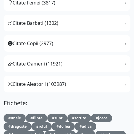
Citate Femei (3817)
Citate Barbati (1302)
Citate Copii (2977)
Citate Oameni (11921)
Citate Aleatorii (103987)
Etichete:
#unele
#fiinte
#sunt
#sortite
#joace
#dragoste
#rolul
#doilea
#adica