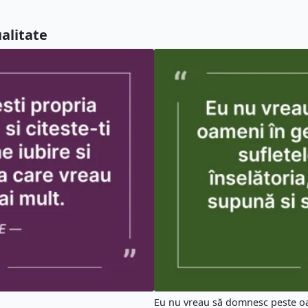
ualitate
Eu nu vreau să domnesc peste oa