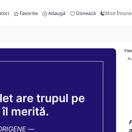
tori
Favorite
Adaugă
Donează
Mod Întune
Fiec
Au
F
m