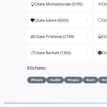
Citate Motivationale (5195)
Cit
Citate Iubire (6503)
Ci
Citate Prietenie (2749)
Ci
Citate Barbati (1302)
Cit
Etichete:
#fiecare
#suflet
#trupul
#care
#me