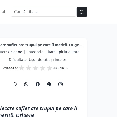
cat
are suflet are trupul pe care îl merită. Orige...
tor:
Origene
| Categorie:
Citate Spiritualitate
Dificultate: Ușor de citit și înțeles
★
★
★
★
★
Votează:
(
0
/5 din
0
)
iecare suflet are trupul pe care îl
erită. Origene