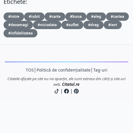
Etichete:
#intre
#iubit
#carte
#buna
#aleg
#cartea
#dezamagi
#niciodata
#suflet
#drag
#iert
#infidelitatea
TOS
│
Politică de confidențialitate
│
Tag-uri
Citatele afișate pe site nu ne aparțin, ele sunt extrase din cărți și site-uri
web.
Citatul.ro
|
|