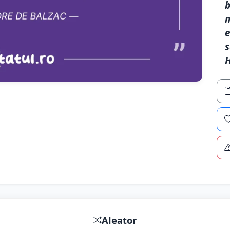
b
m
e
s
H
Aleator