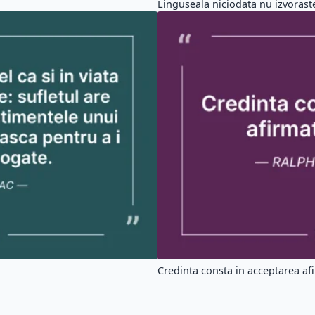
Linguseala niciodata nu izvoraste
Credinta consta in acceptarea afir