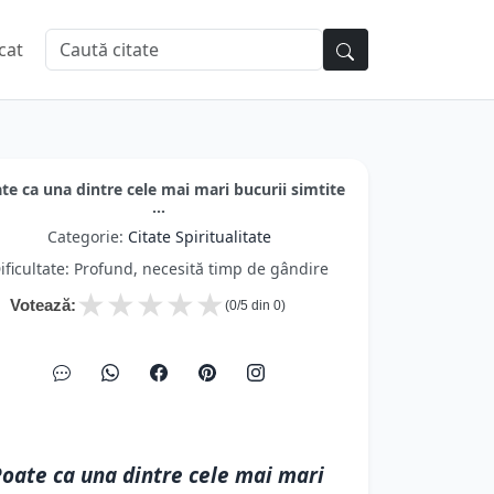
cat
te ca una dintre cele mai mari bucurii simtite
...
Categorie:
Citate Spiritualitate
ificultate: Profund, necesită timp de gândire
★
★
★
★
★
Votează:
(
0
/5 din
0
)
oate ca una dintre cele mai mari