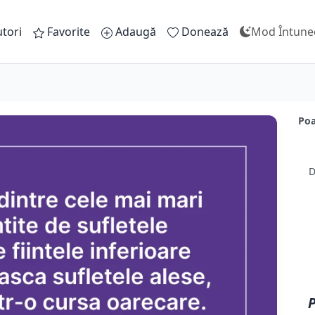
tori
Favorite
Adaugă
Donează
Mod Întune
Poa
D
P