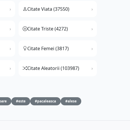
Citate Viata (37550)
Citate Triste (4272)
Citate Femei (3817)
Citate Aleatorii (103987)
oare
#este
#pacaleasca
#alese