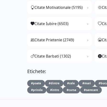
Citate Motivationale (5195)
Cit
Citate Iubire (6503)
Ci
Citate Prietenie (2749)
Ci
Citate Barbati (1302)
Cit
Etichete:
#poate
#dintre
#cele
#mari
#bucu
#prinda
#intro
#cursa
#oarecare