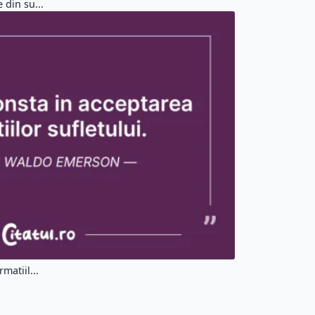
 din su...
matiil...