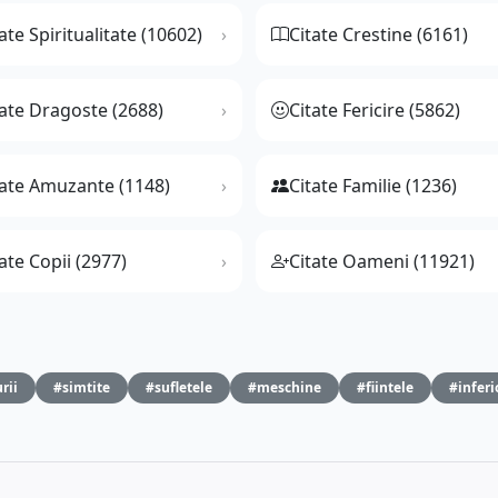
ate Spiritualitate (10602)
Citate Crestine (6161)
tate Dragoste (2688)
Citate Fericire (5862)
tate Amuzante (1148)
Citate Familie (1236)
ate Copii (2977)
Citate Oameni (11921)
rii
#simtite
#sufletele
#meschine
#fiintele
#inferi