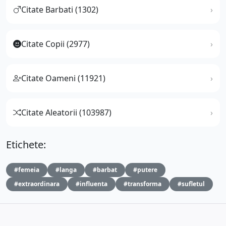
Citate Barbati (1302)
Citate Copii (2977)
Citate Oameni (11921)
Citate Aleatorii (103987)
Etichete:
#femeia
#langa
#barbat
#putere
#extraordinara
#influenta
#transforma
#sufletul