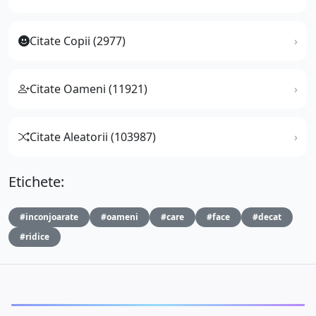
Citate Copii (2977)
Citate Oameni (11921)
Citate Aleatorii (103987)
Etichete:
#inconjoarate
#oameni
#care
#face
#decat
#ridice