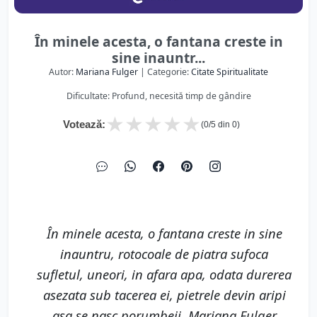
În minele acesta, o fantana creste in
sine inauntr...
Autor:
Mariana Fulger
| Categorie:
Citate Spiritualitate
Dificultate: Profund, necesită timp de gândire
★
★
★
★
★
Votează:
(
0
/5 din
0
)
În minele acesta, o fantana creste in sine
inauntru, rotocoale de piatra sufoca
sufletul, uneori, in afara apa, odata durerea
asezata sub tacerea ei, pietrele devin aripi
asa se nasc porumbeii. Mariana Fulger