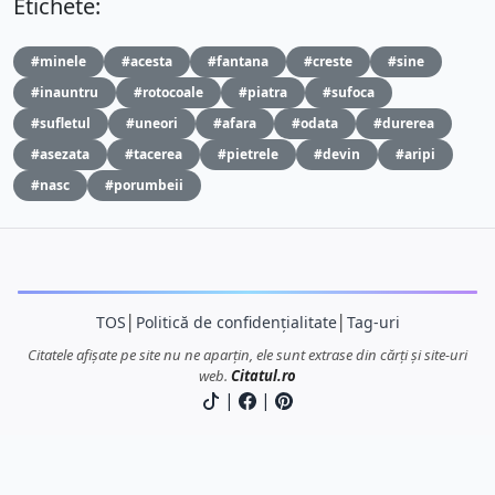
Etichete:
#minele
#acesta
#fantana
#creste
#sine
#inauntru
#rotocoale
#piatra
#sufoca
#sufletul
#uneori
#afara
#odata
#durerea
#asezata
#tacerea
#pietrele
#devin
#aripi
#nasc
#porumbeii
TOS
│
Politică de confidențialitate
│
Tag-uri
Citatele afișate pe site nu ne aparțin, ele sunt extrase din cărți și site-uri
web.
Citatul.ro
|
|