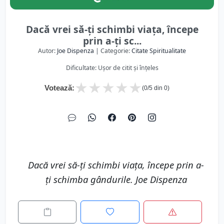
Dacă vrei să-ți schimbi viața, începe
prin a-ți sc...
Autor:
Joe Dispenza
| Categorie:
Citate Spiritualitate
Dificultate: Ușor de citit și înțeles
★
★
★
★
★
Votează:
(
0
/5 din
0
)
Dacă vrei să-ți schimbi viața, începe prin a-
ți schimba gândurile. Joe Dispenza