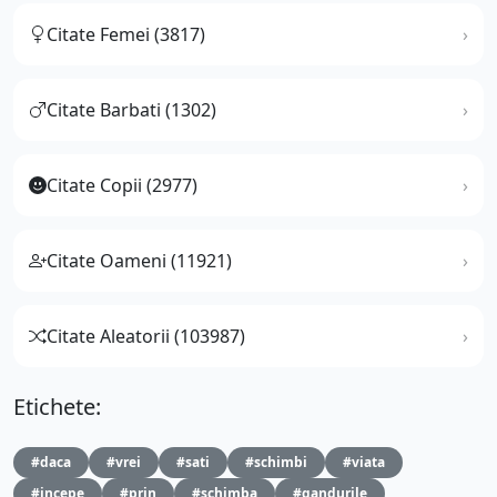
Citate Femei (3817)
Citate Barbati (1302)
Citate Copii (2977)
Citate Oameni (11921)
Citate Aleatorii (103987)
Etichete:
#daca
#vrei
#sati
#schimbi
#viata
#incepe
#prin
#schimba
#gandurile