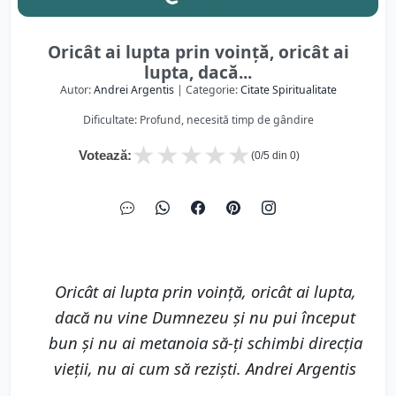
Oricât ai lupta prin voinţă, oricât ai
lupta, dacă...
Autor:
Andrei Argentis
| Categorie:
Citate Spiritualitate
Dificultate: Profund, necesită timp de gândire
★
★
★
★
★
Votează:
(
0
/5 din
0
)
Oricât ai lupta prin voinţă, oricât ai lupta,
dacă nu vine Dumnezeu și nu pui început
bun și nu ai metanoia să-ți schimbi direcția
vieții, nu ai cum să rezişti. Andrei Argentis