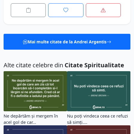
Mai multe citate de la Andrei Argentis
Alte citate celebre din
Citate Spiritualitate
Ne depărtăm și mergem în
Nu poți vindeca ceea ce refuzi
acel gol de car...
să simți....