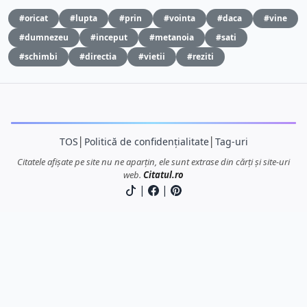
#oricat
#lupta
#prin
#vointa
#daca
#vine
#dumnezeu
#inceput
#metanoia
#sati
#schimbi
#directia
#vietii
#reziti
TOS
│
Politică de confidențialitate
│
Tag-uri
Citatele afișate pe site nu ne aparțin, ele sunt extrase din cărți și site-uri
web.
Citatul.ro
|
|