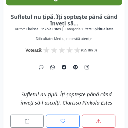
Sufletul nu țipă. Îți şopteşte până când
înveți să...
Autor:
Clarissa Pinkola Estes
| Categorie:
Citate Spiritualitate
Dificultate: Mediu, necesită atenție
★
★
★
★
★
Votează:
(
0
/5 din
0
)
Sufletul nu țipă. Îți şopteşte până când
înveți să-l asculţi. Clarissa Pinkola Estes