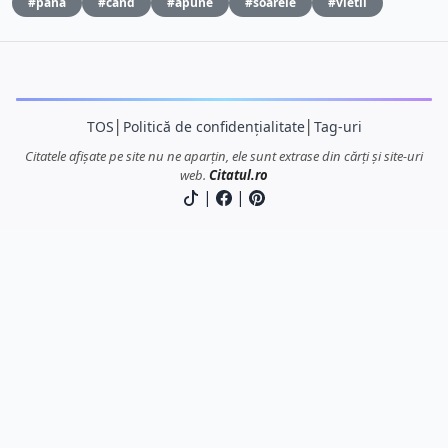
#pana
#cand
#apune
#soarele
#vietii
TOS
│
Politică de confidențialitate
│
Tag-uri
Citatele afișate pe site nu ne aparțin, ele sunt extrase din cărți și site-uri
web.
Citatul.ro
|
|