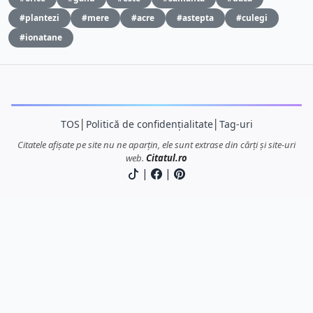
#plantezi
#mere
#acre
#astepta
#culegi
#ionatane
TOS
│
Politică de confidențialitate
│
Tag-uri
Citatele afișate pe site nu ne aparțin, ele sunt extrase din cărți și site-uri
web.
Citatul.ro
|
|