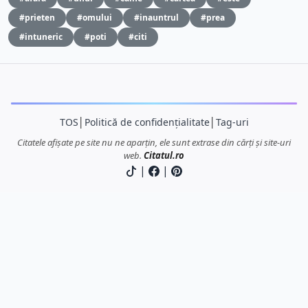
#prieten
#omului
#inauntrul
#prea
#intuneric
#poti
#citi
TOS
│
Politică de confidențialitate
│
Tag-uri
Citatele afișate pe site nu ne aparțin, ele sunt extrase din cărți și site-uri
web.
Citatul.ro
|
|