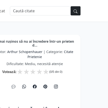
cat
mai rușinos să nu ai încredere într-un prieten
d...
tor:
Arthur Schopenhauer
| Categorie:
Citate
Prietenie
Dificultate: Mediu, necesită atenție
★
★
★
★
★
Votează:
(
0
/5 din
0
)