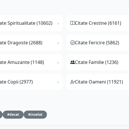
ate Spiritualitate (10602)
Citate Crestine (6161)
tate Dragoste (2688)
Citate Fericire (5862)
tate Amuzante (1148)
Citate Familie (1236)
ate Copii (2977)
Citate Oameni (11921)
#decat
#inselat