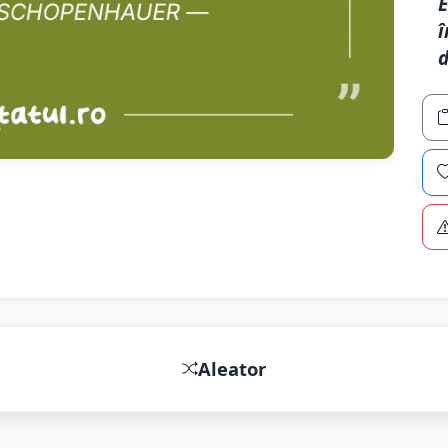
E
î
d
Aleator