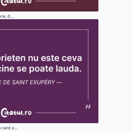
ra, d...
 care o...