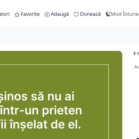
tori
Favorite
Adaugă
Donează
Mod Întune
E 
Au