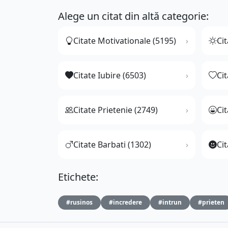
Alege un citat din altă categorie:
Citate Motivationale (5195)
Cit
Citate Iubire (6503)
Ci
Citate Prietenie (2749)
Ci
Citate Barbati (1302)
Cit
Etichete:
#rusinos
#incredere
#intrun
#prieten