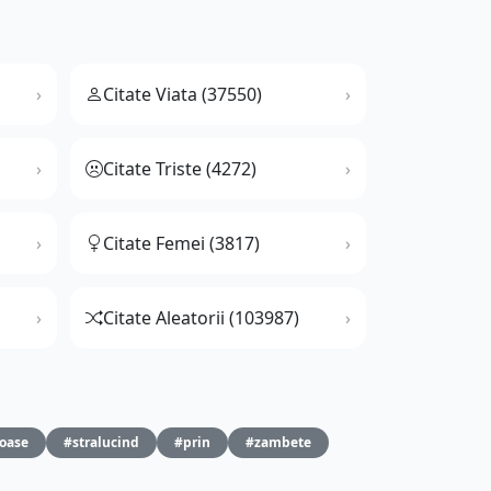
Citate Viata (37550)
Citate Triste (4272)
Citate Femei (3817)
Citate Aleatorii (103987)
oase
#stralucind
#prin
#zambete