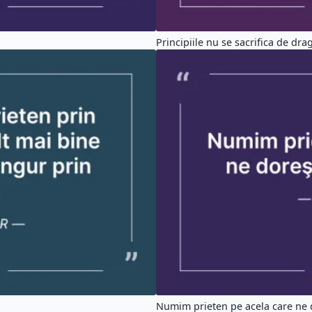
Principiile nu se sacrifica de dragu
Numim prieten pe acela care ne d