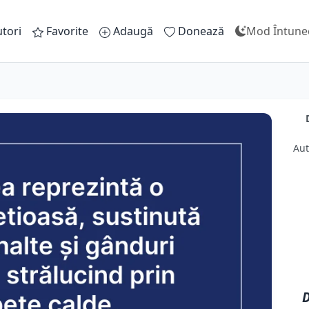
tori
Favorite
Adaugă
Donează
Mod Întune
Aut
D