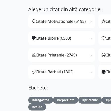
Alege un citat din altă categorie:
Citate Motivationale (5195)
Cit
Citate Iubire (6503)
Ci
Citate Prietenie (2749)
Ci
Citate Barbati (1302)
Cit
Etichete:
#dragostea
#reprezinta
#prietenie
#pr
#calde