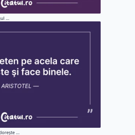
l ...
oreşte ...