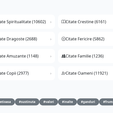
ate Spiritualitate (10602)
Citate Crestine (6161)
tate Dragoste (2688)
Citate Fericire (5862)
tate Amuzante (1148)
Citate Familie (1236)
ate Copii (2977)
Citate Oameni (11921)
etioasa
#sustinuta
#valori
#inalte
#ganduri
#frum