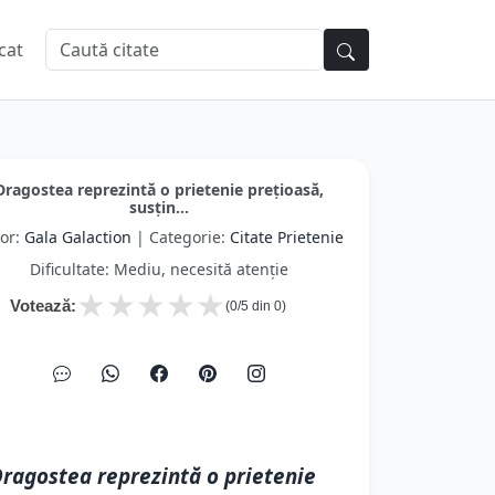
cat
Dragostea reprezintă o prietenie prețioasă,
susțin...
or:
Gala Galaction
| Categorie:
Citate Prietenie
Dificultate: Mediu, necesită atenție
★
★
★
★
★
Votează:
(
0
/5 din
0
)
ragostea reprezintă o prietenie