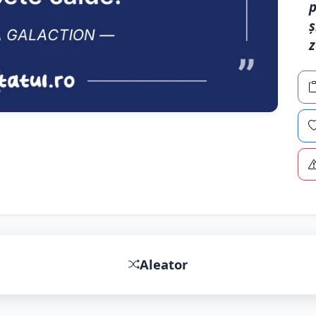
p
ș
z
Aleator