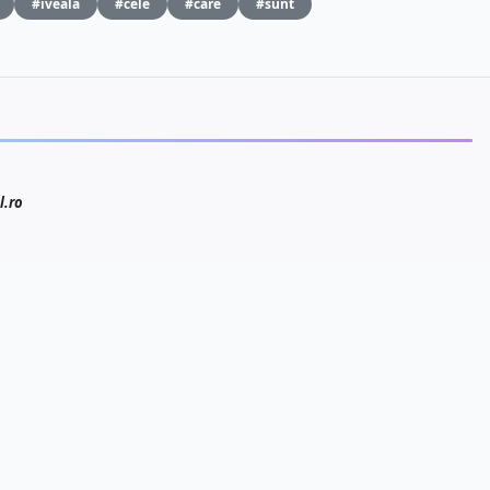
#iveala
#cele
#care
#sunt
l.ro