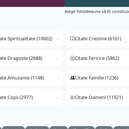
Alege întotdeauna să îți construieș
ate Spiritualitate (10602)
Citate Crestine (6161)
tate Dragoste (2688)
Citate Fericire (5862)
tate Amuzante (1148)
Citate Familie (1236)
ate Copii (2977)
Citate Oameni (11921)