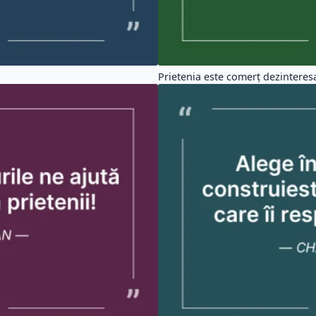
Prietenia este comerţ dezinteresat