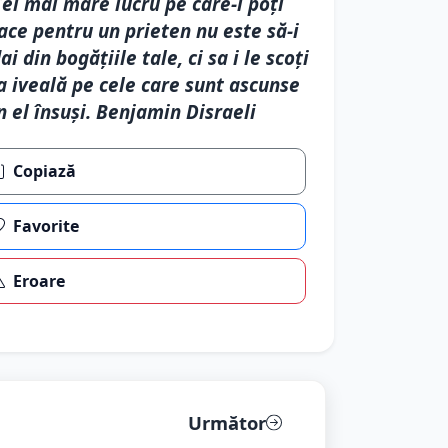
el mai mare lucru pe care-l poți
ace pentru un prieten nu este să-i
ai din bogățiile tale, ci sa i le scoți
a iveală pe cele care sunt ascunse
n el însuși. Benjamin Disraeli
Copiază
Favorite
Eroare
Următor