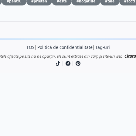
#pentru
#prieten
#este
#bogatiile
#tale
#scoti
TOS
│
Politică de confidențialitate
│
Tag-uri
atele afișate pe site nu ne aparțin, ele sunt extrase din cărți și site-uri web.
Citatu
|
|