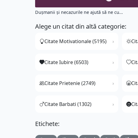
Duşmanii şi necazurile ne ajută să ne cu...
Alege un citat din altă categorie:
Citate Motivationale (5195)
Cit
Citate Iubire (6503)
Ci
Citate Prietenie (2749)
Ci
Citate Barbati (1302)
Cit
Etichete: