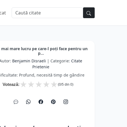
cat
 mai mare lucru pe care-l poți face pentru un
p...
Autor:
Benjamin Disraeli
| Categorie:
Citate
Prietenie
ificultate: Profund, necesită timp de gândire
★
★
★
★
★
Votează:
(
0
/5 din
0
)