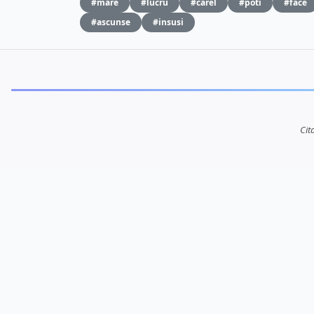
#mare
#lucru
#carel
#poti
#face
#ascunse
#insusi
Cit