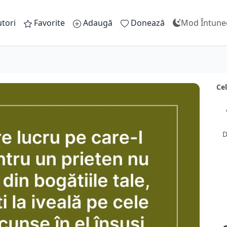
tori
Favorite
Adaugă
Donează
Mod Întune
Cel
D