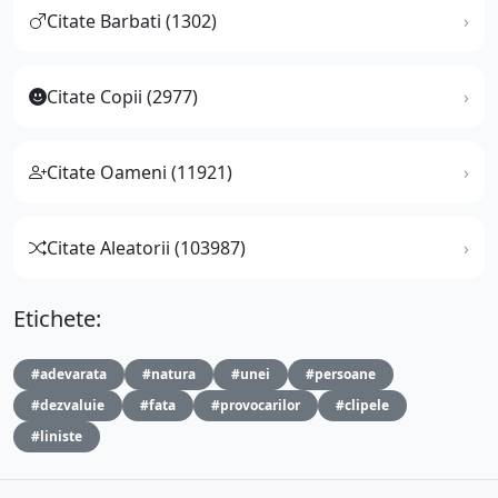
Citate Barbati (1302)
Citate Copii (2977)
Citate Oameni (11921)
Citate Aleatorii (103987)
Etichete:
#adevarata
#natura
#unei
#persoane
#dezvaluie
#fata
#provocarilor
#clipele
#liniste