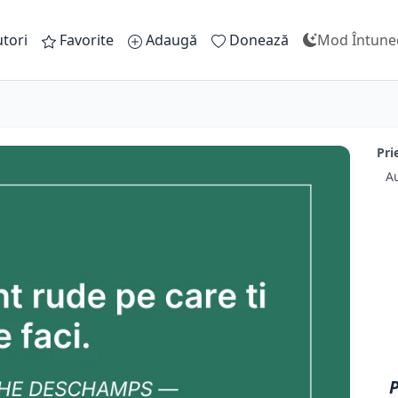
tori
Favorite
Adaugă
Donează
Mod Întune
Pri
A
P