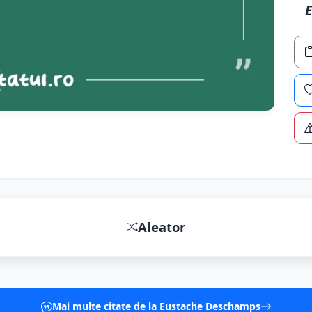
Aleator
Mai multe citate de la Eustache Deschamps