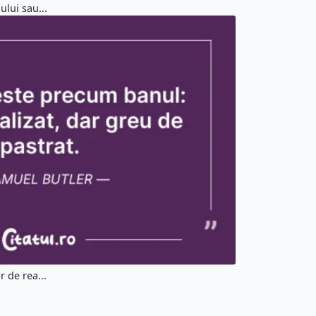
lui sau...
 de rea...