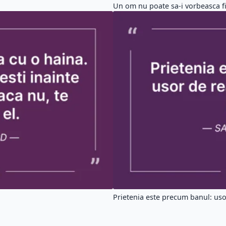
Un om nu poate sa-i vorbeasca fiu
Prietenia este precum banul: usor