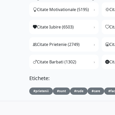
Citate Motivationale (5195)
Cit
Citate Iubire (6503)
Ci
Citate Prietenie (2749)
Ci
Citate Barbati (1302)
Cit
Etichete:
#prietenii
#sunt
#rude
#care
#fac