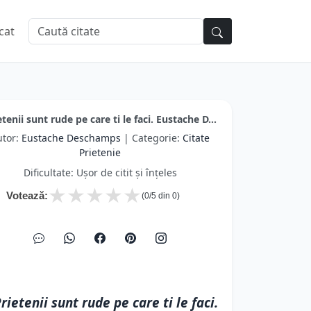
cat
etenii sunt rude pe care ti le faci. Eustache D...
utor:
Eustache Deschamps
| Categorie:
Citate
Prietenie
Dificultate: Ușor de citit și înțeles
★
★
★
★
★
Votează:
(
0
/5 din
0
)
rietenii sunt rude pe care ti le faci.