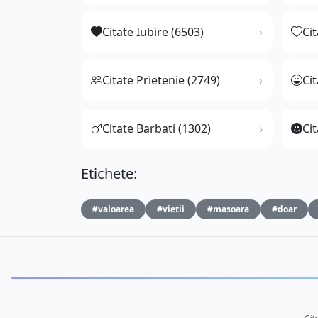
Citate Iubire (6503)
Ci
Citate Prietenie (2749)
Ci
Citate Barbati (1302)
Cit
Etichete:
#valoarea
#vietii
#masoara
#doar