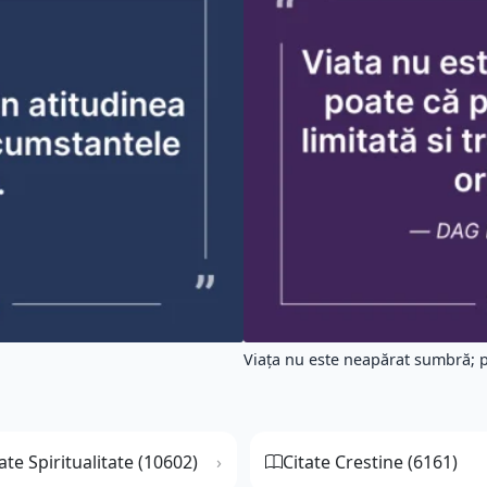
Viața nu este neapărat sumbră; po
ate Spiritualitate (10602)
Citate Crestine (6161)