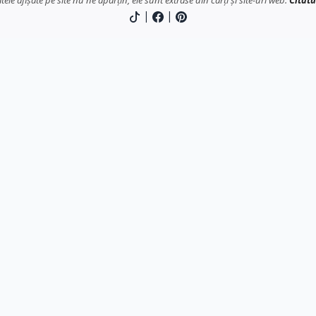
atele afișate pe site nu ne aparțin, ele sunt extrase din cărți și site-uri web.
Citatu
|
|