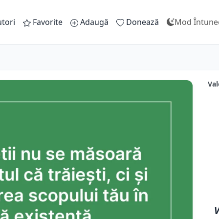
tori
Favorite
Adaugă
Donează
Mod Întune
Val
V