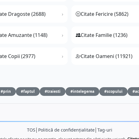
tate Dragoste (2688)
Citate Fericire (5862)
tate Amuzante (1148)
Citate Familie (1236)
ate Copii (2977)
Citate Oameni (11921)
#prin
#faptul
#traiesti
#intelegerea
#scopului
#ac
TOS
│
Politică de confidențialitate
│
Tag-uri