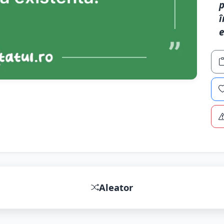
p
î
e
Aleator