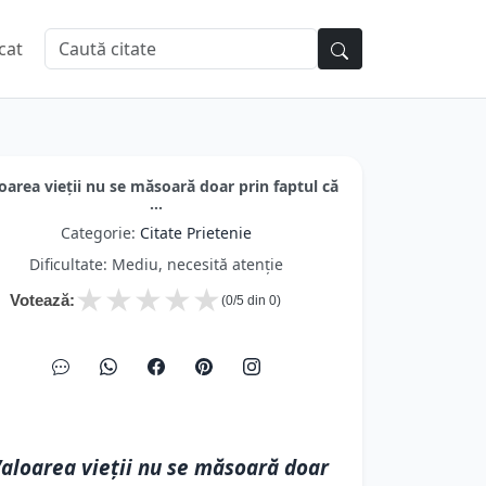
cat
oarea vieții nu se măsoară doar prin faptul că
...
Categorie:
Citate Prietenie
Dificultate: Mediu, necesită atenție
★
★
★
★
★
Votează:
(
0
/5 din
0
)
aloarea vieții nu se măsoară doar