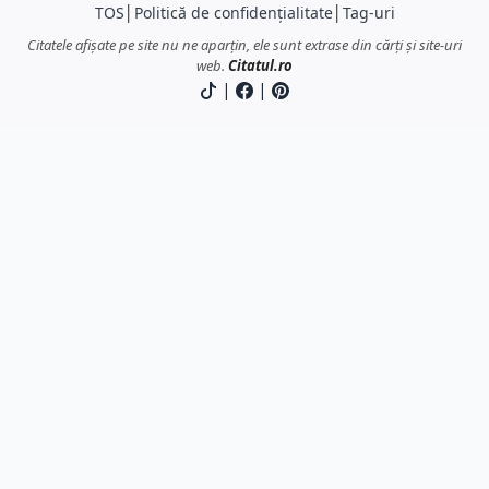
TOS
│
Politică de confidențialitate
│
Tag-uri
Citatele afișate pe site nu ne aparțin, ele sunt extrase din cărți și site-uri
web.
Citatul.ro
|
|