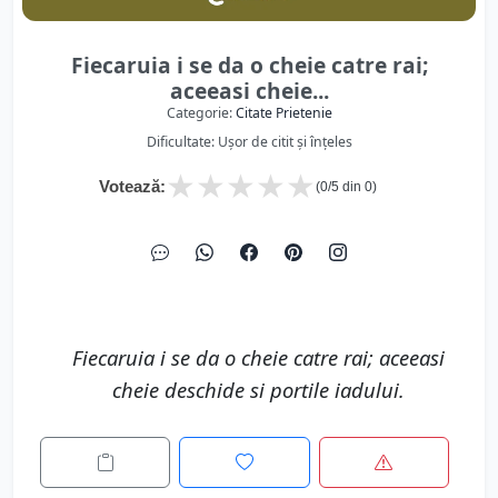
Fiecaruia i se da o cheie catre rai;
aceeasi cheie...
Categorie:
Citate Prietenie
Dificultate: Ușor de citit și înțeles
★
★
★
★
★
Votează:
(
0
/5 din
0
)
Fiecaruia i se da o cheie catre rai; aceeasi
cheie deschide si portile iadului.