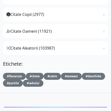
Citate Copii (2977)
Citate Oameni (11921)
Citate Aleatorii (103987)
Etichete:
#fiecaruia
#cheie
#catre
#aceeasi
#deschide
#portile
#iadului