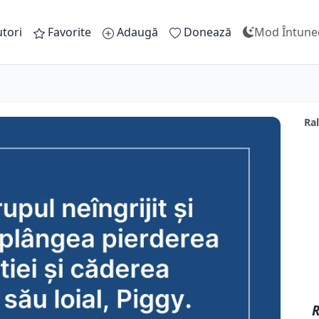
tori
Favorite
Adaugă
Donează
Mod Întune
Ral
R