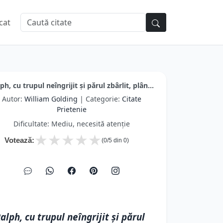
cat
ph, cu trupul neîngrijit și părul zbârlit, plân...
Autor:
William Golding
| Categorie:
Citate
Prietenie
Dificultate: Mediu, necesită atenție
★
★
★
★
★
Votează:
(
0
/5 din
0
)
alph, cu trupul neîngrijit și părul