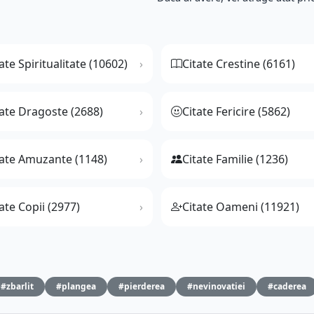
ate Spiritualitate (10602)
Citate Crestine (6161)
tate Dragoste (2688)
Citate Fericire (5862)
tate Amuzante (1148)
Citate Familie (1236)
ate Copii (2977)
Citate Oameni (11921)
#zbarlit
#plangea
#pierderea
#nevinovatiei
#caderea