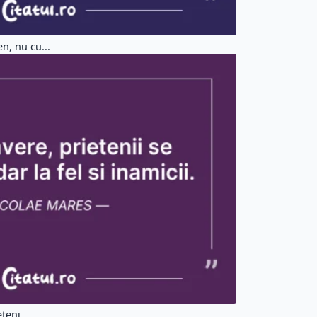
n, nu cu...
teni,...