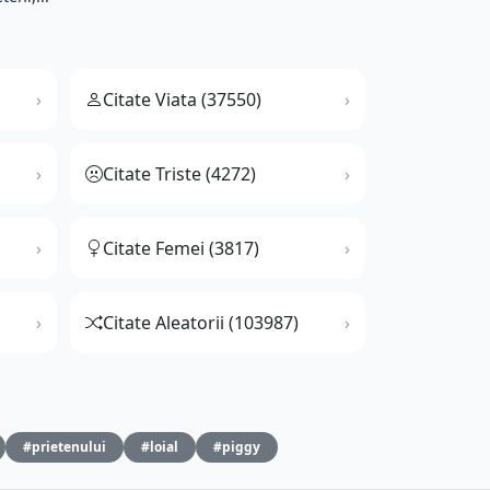
Citate Viata (37550)
Citate Triste (4272)
Citate Femei (3817)
Citate Aleatorii (103987)
#prietenului
#loial
#piggy