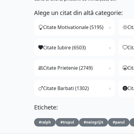
Alege un citat din altă categorie:
Citate Motivationale (5195)
Cit
Citate Iubire (6503)
Ci
Citate Prietenie (2749)
Ci
Citate Barbati (1302)
Cit
Etichete:
#ralph
#trupul
#neingrijit
#parul