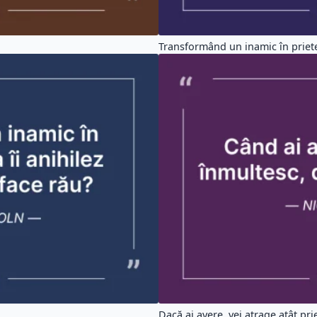
Transformând un inamic în priete
Dacă ai avere, vei atrage atât prie