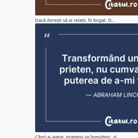
Dacă doreşti să ai relaţii, fii bogat. D...
Când ai avere, prietenii se înmulțesc, d...