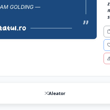
z
n
s
Aleator