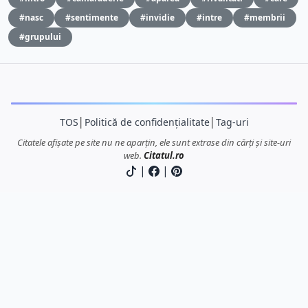
#nasc
#sentimente
#invidie
#intre
#membrii
#grupului
TOS
│
Politică de confidențialitate
│
Tag-uri
Citatele afișate pe site nu ne aparțin, ele sunt extrase din cărți și site-uri
web.
Citatul.ro
|
|