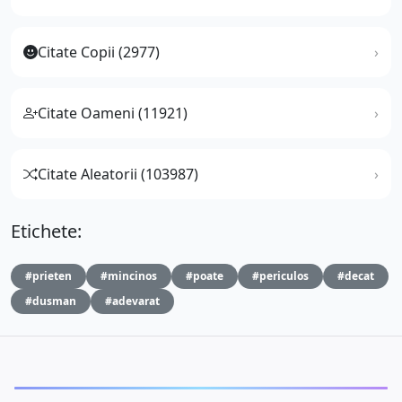
Citate Copii (2977)
Citate Oameni (11921)
Citate Aleatorii (103987)
Etichete:
#prieten
#mincinos
#poate
#periculos
#decat
#dusman
#adevarat