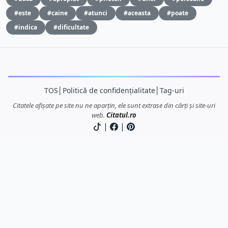
#este
#caine
#atunci
#aceasta
#poate
#indica
#dificultate
TOS
│
Politică de confidențialitate
│
Tag-uri
Citatele afișate pe site nu ne aparțin, ele sunt extrase din cărți și site-uri
web.
Citatul.ro
|
|