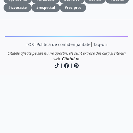
#izvoraste
#respectul
#reciproc
TOS
│
Politică de confidențialitate
│
Tag-uri
Citatele afișate pe site nu ne aparțin, ele sunt extrase din cărți și site-uri
web.
Citatul.ro
|
|