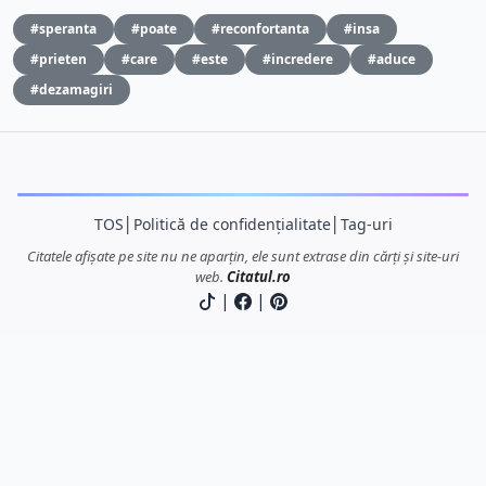
#speranta
#poate
#reconfortanta
#insa
#prieten
#care
#este
#incredere
#aduce
#dezamagiri
TOS
│
Politică de confidențialitate
│
Tag-uri
Citatele afișate pe site nu ne aparțin, ele sunt extrase din cărți și site-uri
web.
Citatul.ro
|
|