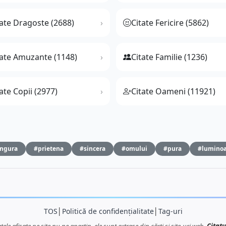
tate Dragoste (2688)
Citate Fericire (5862)
tate Amuzante (1148)
Citate Familie (1236)
ate Copii (2977)
Citate Oameni (11921)
ingura
#prietena
#sincera
#omului
#pura
#lumino
TOS
│
Politică de confidențialitate
│
Tag-uri