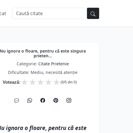
cat
Nu ignora o floare, pentru că este singura
prieten...
Categorie:
Citate Prietenie
Dificultate: Mediu, necesită atenție
★
★
★
★
★
Votează:
(
0
/5 din
0
)
u ignora o floare, pentru că este