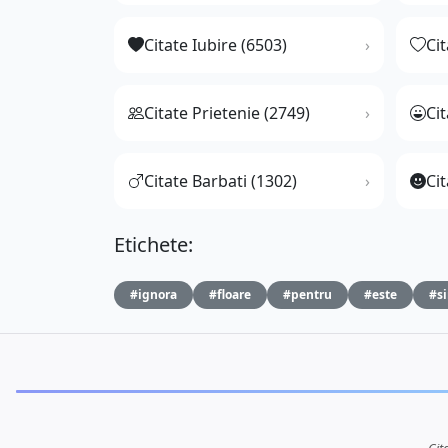
Citate Iubire (6503)
Ci
Citate Prietenie (2749)
Ci
Citate Barbati (1302)
Cit
Etichete:
#ignora
#floare
#pentru
#este
#s