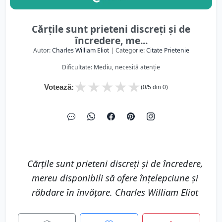
Cărțile sunt prieteni discreți și de
încredere, me...
Autor:
Charles William Eliot
| Categorie:
Citate Prietenie
Dificultate: Mediu, necesită atenție
★
★
★
★
★
Votează:
(
0
/5 din
0
)
Cărțile sunt prieteni discreți și de încredere,
mereu disponibili să ofere înțelepciune și
răbdare în învățare. Charles William Eliot