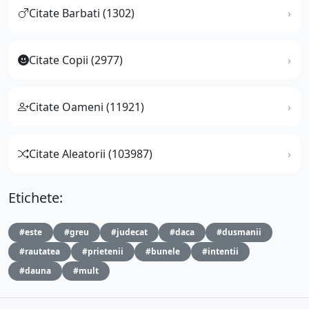
Citate Barbati (1302)
Citate Copii (2977)
Citate Oameni (11921)
Citate Aleatorii (103987)
Etichete:
#este
#greu
#judecat
#daca
#dusmanii
#rautatea
#prietenii
#bunele
#intentii
#dauna
#mult