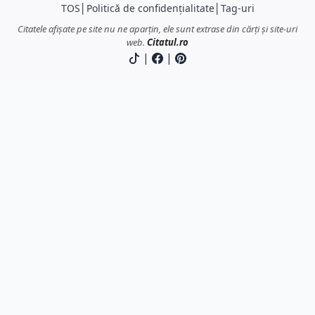
TOS
│
Politică de confidențialitate
│
Tag-uri
Citatele afișate pe site nu ne aparțin, ele sunt extrase din cărți și site-uri
web.
Citatul.ro
|
|