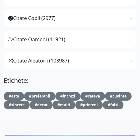
Citate Copii (2977)
Citate Oameni (11921)
Citate Aleatorii (103987)
Etichete:
#este
#preferabil
#increzi
#cateva
#cuvinte
#sincere
#decat
#multi
#prieteni
#falsi