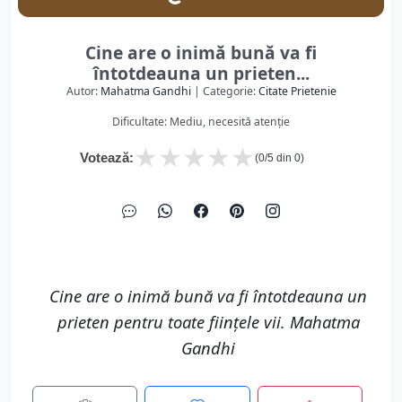
Cine are o inimă bună va fi
întotdeauna un prieten...
Autor:
Mahatma Gandhi
| Categorie:
Citate Prietenie
Dificultate: Mediu, necesită atenție
★
★
★
★
★
Votează:
(
0
/5 din
0
)
Cine are o inimă bună va fi întotdeauna un
prieten pentru toate ființele vii. Mahatma
Gandhi